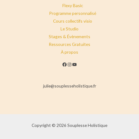
Flexy Basic
o
Programme personnalisé
Cours collectifs visio
u
Le Studio
r
Stages & Évènements
Ressources Gratuites
s
À propos
Facebook
Instagram
YouTube
julie@souplesseholistique.fr
Copyright © 2026 Souplesse Holistique