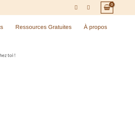
M
R
ts
Ressources Gratuites
À propos
o
é
n
s
hez toi !
c
e
o
r
m
v
p
e
t
r